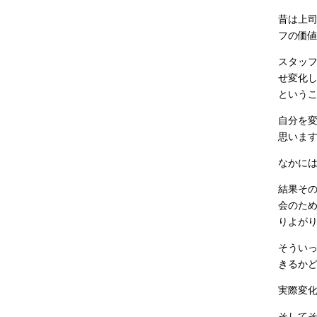
昔は上
フの価
スタッ
せ変化
という
自分を
思いま
なかに
結果そ
会のた
りよが
そうい
きるか
実際変
そして