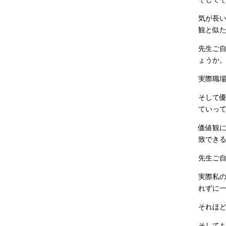
気が長
観と似
先生ご
ょうか
実際職
そして
ていっ
価値観
致でき
先生ご
実際私
れずに
それほ
そして