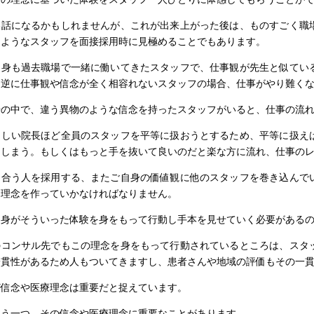
い話になるかもしれませんが、これが出来上がった後は、ものすごく職
たようなスタッフを面接採用時に見極めることでもあります。
自身も過去職場で一緒に働いてきたスタッフで、仕事観が先生と似てい
。逆に仕事観や信念が全く相容れないスタッフの場合、仕事がやり難く
場の中で、違う異物のような信念を持ったスタッフがいると、仕事の流
優しい院長ほど全員のスタッフを平等に扱おうとするため、平等に扱え
てしまう。もしくはもっと手を抜いて良いのだと楽な方に流れ、仕事の
に合う人を採用する、またご自身の価値観に他のスタッフを巻き込んで
る理念を作っていかなければなりません。
自身がそういった体験を身をもって行動し手本を見せていく必要がある
のコンサル先でもこの理念を身をもって行動されているところは、スタ
一貫性があるため人もついてきますし、患者さんや地域の評価もその一
ど信念や医療理念は重要だと捉えています。
もう一つ、その信念や医療理念に重要なことがあります。