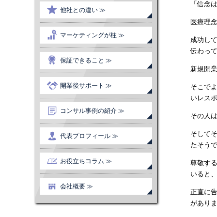
「信念
他社との違い ≫
医療理
マーケティングが柱 ≫
成功し
伝わっ
保証できること ≫
新規開
開業後サポート ≫
そこで
いレス
コンサル事例の紹介 ≫
その人
そして
代表プロフィール ≫
たそう
お役立ちコラム ≫
尊敬す
いると
会社概要 ≫
正直に
があり