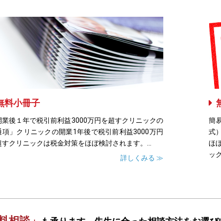
無料小冊子
開業後１年で税引前利益3000万円を超すクリニックの
簡
通項」クリニックの開業1年後で税引前利益3000万円
式
超すクリニックは税金対策をほぼ検討されます。...
ほ
ック
詳しくみる ≫
料相談」