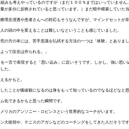
仕組みも考えやっているのですが（まだ１００％まではいっていません
力量が多分に反映されていると思っています。）まだ暗中模索していた
医療理念浸透や患者さんへの対応もそうなんですが、マインドセットが
、人の頭の中を変えることは難しいなということも感じていました。
研究の方の本には、苦手意識を払拭する方法の一つは「体験」とありま
によって信念は作られる。」
念を一言で表現すると「思い込み」に近いそうです。しかし、強い思い
でした。
使えるかもと。
験したことが価値観になるのは身をもって知っているのでなるほどなと
ラム化できるかもと思った瞬間です。
アメリカのアンソニー・ロビンスという世界的なコーチがいます。
トン大統領や、テニスのアガシなどのコーチングをしてきた人だそうで