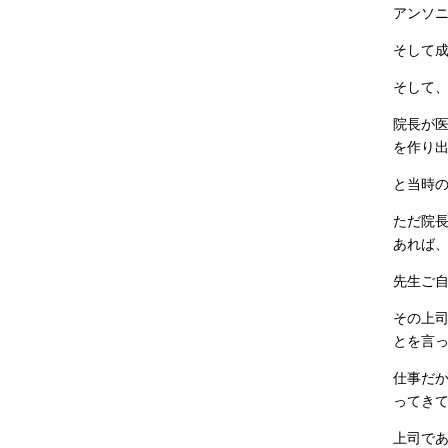
アンソ
そして
そして
院長が
を作り
と当時
ただ院
あれば
先生ご
その上
とを言
仕事だ
ってき
上司で