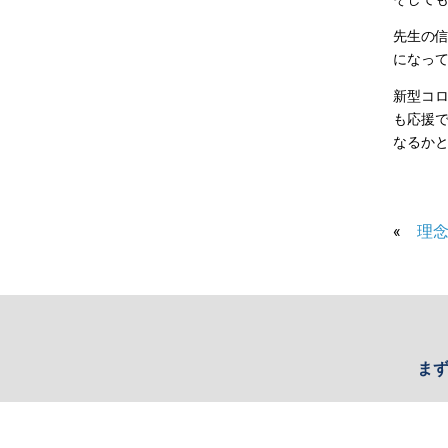
先生の
になっ
新型コ
も応援
なるか
«
理
ま