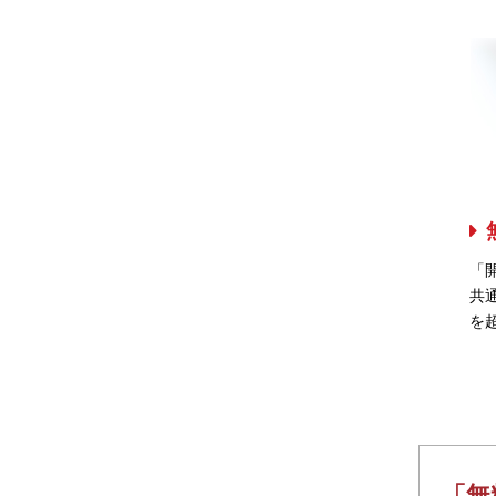
「
共
を
「無