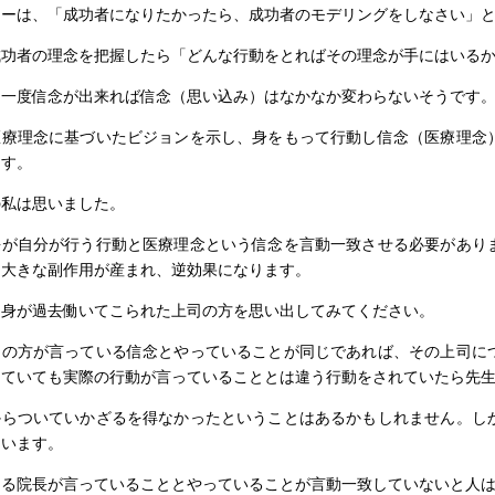
ニーは、「成功者になりたかったら、成功者のモデリングをしなさい」
成功者の理念を把握したら「どんな行動をとればその理念が手にはいる
、一度信念が出来れば信念（思い込み）はなかなか変わらないそうです
医療理念に基づいたビジョンを示し、身をもって行動し信念（医療理念
出す。
の私は思いました。
長が自分が行う行動と医療理念という信念を言動一致させる必要があり
、大きな副作用が産まれ、逆効果になります。
自身が過去働いてこられた上司の方を思い出してみてください。
司の方が言っている信念とやっていることが同じであれば、その上司に
っていても実際の行動が言っていることとは違う行動をされていたら先
からついていかざるを得なかったということはあるかもしれません。し
ています。
ある院長が言っていることとやっていることが言動一致していないと人