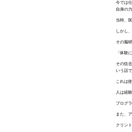
今では
自身の
当時、
しかし
その脳
「体験
その信
いう話
これは
人は経
プログ
また、
クリン