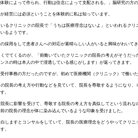
は体験によって作られ、行動は信念によって支配される。」脳研究の方
念が経営には必須ということを体験的に私は知っています。
ているクリニックの院長で「うちは医療理念はないよ」といわれるクリ
ているようです。
業の採用をして患者さんへの対応が素晴らしい人がいると興味がわいて
よくでてくるのが、「前働いていたクリニックの院長の考えがそうだっ
ポンスの時は本人の中で浸透している感じがします）が返ってきます。
は受付事務の方だったのですが、初めて医療機関（クリニック）で働い
その院長の考え方や行動などを見ていて、院長を尊敬するようになり、
です。
る院長に影響を受けて、尊敬する院長の考え方を真似してという流れな
、前の院長の理念が体に染み込んでいるような印象を受けました。
告白しますとコンサルをしていて、院長の医療理念をどうやってクリニ
ます。