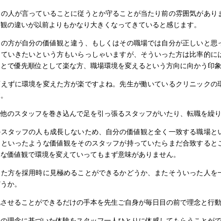
司の人が言っていることに従うとか守ることが当たり前の雰囲気があり
値観の違いが以前よりもかなり大きくなってきていると感じます。
フの方が自分の価値観と違う、もしくはその職場では自分が正しいと思
していきたいという方もいらっしゃいますが、そういった方は比率的に
ことで優先順位として楽な方、職場環境を変えるという方向に向かう印
変えずに環境を変えた方が楽ですよね。先生が働いているクリニックの
す。
は他のスタッフを巻き込んで足を引っ張るスタッフがいたり、転職を繰
のスタッフの人も成長しないため、自分の価値観と全く一致する職場と
めといったような価値観をそのスタッフが持っていたらまだ合致すると
りな価値観で環境を変えていってもまず意味がありません。
った方を採用時に見極めることができるかどうか、またそういった人を
どうか。
化させることができるだけの手本を先生ご自身が毎日目の前で理念と行
その理念に基づいた体験をスタッフ一人ひとりに体感してもらうことが