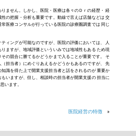
りません。しかし、医院・医療は各々のＤｒの経歴・ 経
性の把握・分析も重要です。動線で言えば店舗などは 交
常医療コンサルが行っている医院の診療圏調査では 同じ
ティングが可能なのですが、医院の評価においては、 人
りますが、地域評価といういみでは地域性もある ため現
その競合に勝てるかどうかまで入ることが重要です。 そ
（担当者）にめぐりあえるかどうかもあるのですが、 先
知識を得た上で開業支援担当者と話をされるのが 重要か
もいますが、但し、相談時の担当者が開業支援の 担当に
と思います。
医院経営の特徴
»