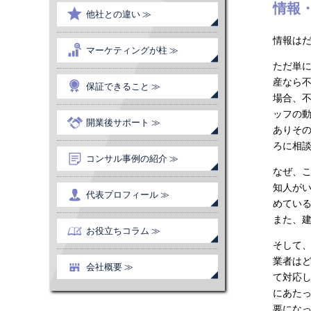
情報
他社との違い ≫
情報は
マーケティングが柱 ≫
ただ単
産なら
保証できること ≫
場合、
ッフの
開業後サポート ≫
ありそ
ろに相
コンサル事例の紹介 ≫
なぜ、
知人が
代表プロフィール ≫
めてい
また、
お役立ちコラム ≫
そして
業者は
会社概要 ≫
て対応
にあた
要にな