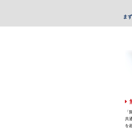
ま
「
共
を