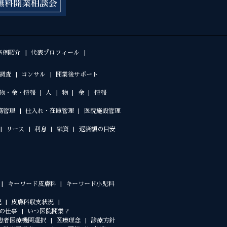
事例紹介
代表プロフィール
調査
コンサル
開業後サポート
物・金・情報
人
物
金
情報
務管理
仕入れ・在庫管理
医院施設管理
リース
利息
融資
返済額の目安
キーワード皮膚科
キーワード小児科
況
皮膚科収支状況
の仕事
いつ医院開業？
患者医療機関選択
医療理念
診療方針