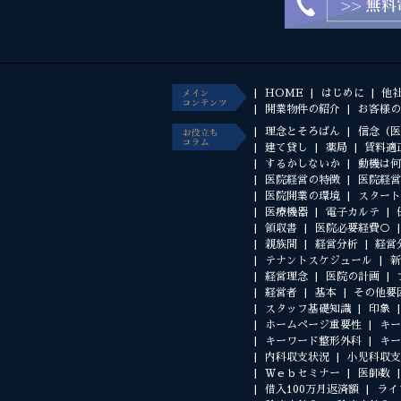
HOME
はじめに
他
開業物件の紹介
お客様の
理念とそろばん
信念（医
建て貸し
薬局
賃料適
するかしないか
動機は何
医院経営の特徴
医院経営
医院開業の環境
スタート
医療機器
電子カルテ
領収書
医院必要経費○
親族間
経営分析
経営
テナントスケジュール
新
経営理念
医院の計画
経営者
基本
その他要
スタッフ基礎知識
印象
ホームページ重要性
キー
キーワード整形外科
キー
内科収支状況
小児科収支
Ｗｅｂセミナー
医師数
借入100万月返済額
ライ