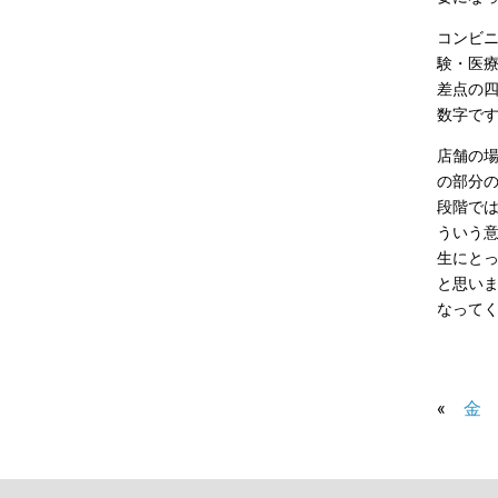
コンビ
験・医
差点の
数字で
店舗の
の部分
段階で
ういう
生にと
と思い
なって
«
金