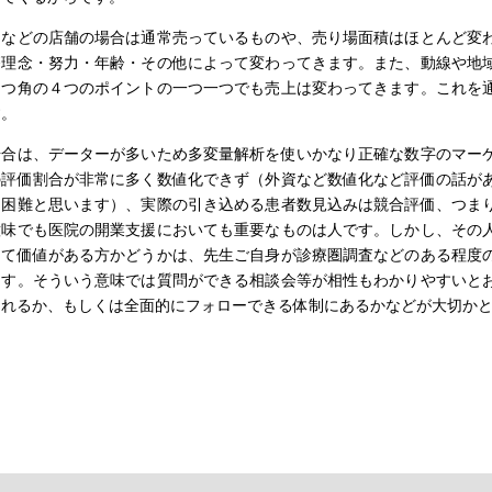
ニなどの店舗の場合は通常売っているものや、売り場面積はほとんど変わ
療理念・努力・年齢・その他によって変わってきます。また、動線や地域
四つ角の４つのポイントの一つ一つでも売上は変わってきます。これを通
す。
場合は、データーが多いため多変量解析を使いかなり正確な数字のマーケ
の評価割合が非常に多く数値化できず（外資など数値化など評価の話があ
は困難と思います）、実際の引き込める患者数見込みは競合評価、つまり
意味でも医院の開業支援においても重要なものは人です。しかし、その人
って価値がある方かどうかは、先生ご自身が診療圏調査などのある程度の
ます。そういう意味では質問ができる相談会等が相性もわかりやすいとお
くれるか、もしくは全面的にフォローできる体制にあるかなどが大切か