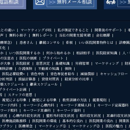
社との違い
マーケティングが柱
私が保証できること
開業後のサポート
声
無料小冊子
無料レポート
当社の開業支援実績
会社概要
療理念）
患者さん
継続コンサル
看板
いい医院開業物件とは
診療圏
正化
か
いつ医院開業するか
何から始めるか
相談相手
医院経営知識
人・
の注意点
医院の倒産
プライベート
が大事
医院経営
意思決定
基礎知識
労務管理
マーケティング
財
保険診療
介護保険
不動産の知識
保険
医院必要経費×
青色申告
青色専従者給与
減価償却
キャッシュフロー
分析用語
損益計算書
貸借対照表
経営分析の比率
築スケジュール
継承スケジュール
プライベート計画
因
スタッフの意思
視覚による印象
聴覚による印象
教育訓練の方法
就業規則
ワード内科
キーワード心療内科
キーワード産婦人科
キーワード泌尿器科
ワード眼科
キーワード耳鼻科
キーワード歯科
状況
心療内科収支状況
整形外科収支状況
眼科収支状況
耳鼻科収支状
医療施設数推移
医院開業の環境
基本的な流れ
医院開業の流れ
開業医
フプラン
医療理念
マーケティング①
マーケティング②
医院の魅力