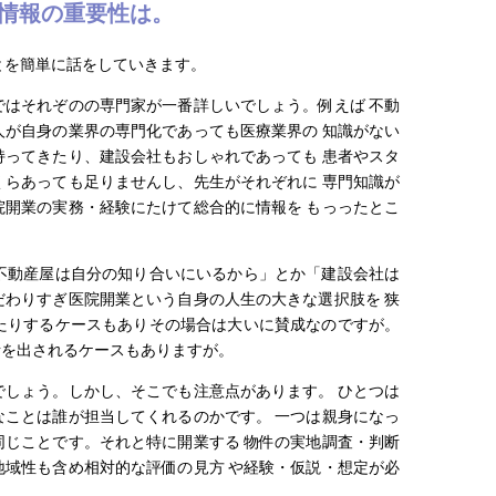
情報の重要性は。
とを簡単に話をしていきます。
はそれぞのの専門家が一番詳しいでしょう。例えば 不動
が自身の業界の専門化であっても医療業界の 知識がない
ってきたり、建設会社もおしゃれであっても 患者やスタ
らあっても足りませんし、先生がそれぞれに 専門知識が
開業の実務・経験にたけて総合的に情報を もっったとこ
不動産屋は自分の知り合いにいるから」とか「建設会社は
わりすぎ医院開業という自身の人生の大きな選択肢を 狭
たりするケースもありその場合は大いに賛成なのですが。
話を出されるケースもありますが。
しょう。しかし、そこでも注意点があります。 ひとつは
ことは誰が担当してくれるのかです。 一つは親身になっ
じことです。それと特に開業する 物件の実地調査・判断
域性も含め相対的な評価の見方 や経験・仮説・想定が必