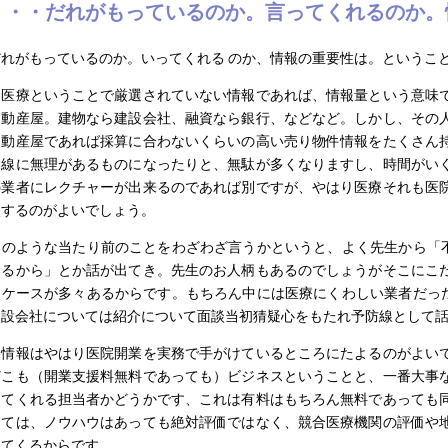
・・・だれがもっているのか。言ってくれるのか。
だれがもっているのか。いってくれる のか、情報の重要性は。というこ
に医療ということで厳選されていない情報であれば、情報量という意味で
不動産屋。建物なら建設会社、融資なら銀行、などなど。しかし、その人
不動産屋であれば採算に合わないくらいの高い売り物件情報をたくさん持
動線に無理があるものになったりと、無駄が多くなりますし、時間がいく
の業者にレクチャーが出来るのであれば別ですが、やはり医療それも医院
談するのがよいでしょう。
このような当たり前のことをわざわざ言うかというと、よく先生から「
いるから」とか話が出てき。先生のお人柄もあるのでしょうがそこにこだ
るケースが多々あるからです。もちろん中には医療にくわしい業者だっ
建設会社については紹介について面談当初猜疑心をもたれ予防線として
、情報はやはり医院開業を実務で手がけているところにたよるのがよいで
どこも（開業支援料無料であっても）ビジネスということと、一番大事な
してくれる担当者かどうかです、これは有料はもちろん無料であっても同
っては、ノウハウはあっても絶対評価ではなく、競合医療機関の評価や地
ってくるからです。