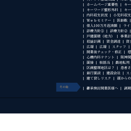
ホームページ重要性
キー
キーワード整形外科
キー
内科収支状況
小児科収支
Ｗｅｂセミナー
医師数
借入100万月返済額
ライ
診療方針①
診療方針②
戸建面積（地方）
事業計
収益計画
資金調達
資
広報
広報
スタッフ
開業後チェック・修正
感
心療内科テナント
阪神間
面接
根抵当
農地転用
区画整理地区は？
患者さ
銀行面談
建設会社
ス
建て貸しリスク
親からの
継承検討開業医様へ
調剤