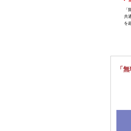
「
共
を
「無