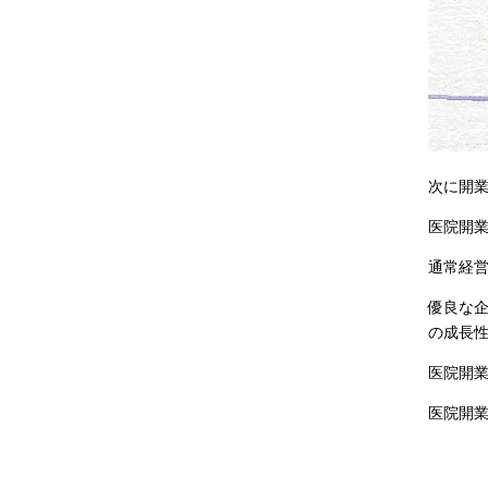
次に開
医院開
通常経
優良な
の成長
医院開
医院開