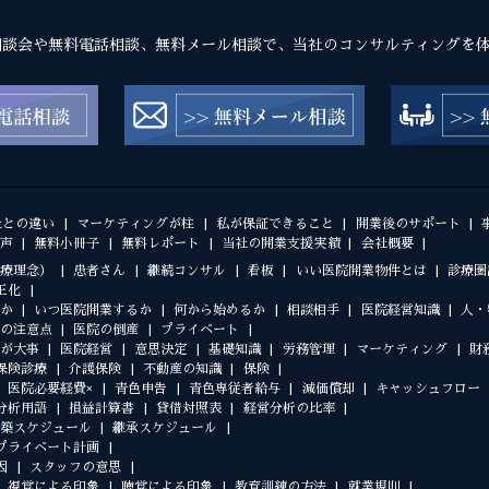
相談会や無料電話相談、無料メール相談で、当社のコンサルティングを
社との違い
マーケティングが柱
私が保証できること
開業後のサポート
声
無料小冊子
無料レポート
当社の開業支援実績
会社概要
療理念）
患者さん
継続コンサル
看板
いい医院開業物件とは
診療圏
正化
か
いつ医院開業するか
何から始めるか
相談相手
医院経営知識
人・
の注意点
医院の倒産
プライベート
が大事
医院経営
意思決定
基礎知識
労務管理
マーケティング
財
保険診療
介護保険
不動産の知識
保険
医院必要経費×
青色申告
青色専従者給与
減価償却
キャッシュフロー
分析用語
損益計算書
貸借対照表
経営分析の比率
築スケジュール
継承スケジュール
プライベート計画
因
スタッフの意思
視覚による印象
聴覚による印象
教育訓練の方法
就業規則