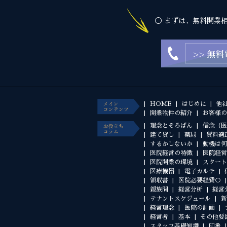
◯ まずは、無料開業
HOME
はじめに
他
開業物件の紹介
お客様の
理念とそろばん
信念（医
建て貸し
薬局
賃料適
するかしないか
動機は何
医院経営の特徴
医院経営
医院開業の環境
スタート
医療機器
電子カルテ
領収書
医院必要経費○
親族間
経営分析
経営
テナントスケジュール
新
経営理念
医院の計画
経営者
基本
その他要
スタッフ基礎知識
印象