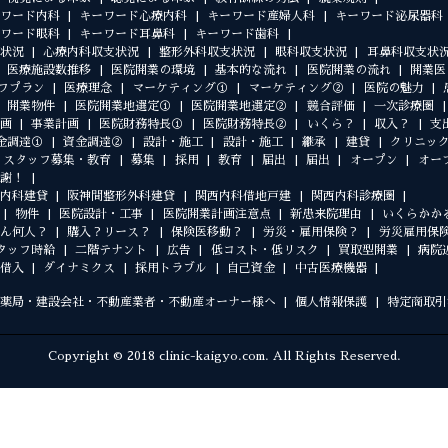
ワード内科
キーワード心療内科
キーワード産婦人科
キーワード泌尿器科
ワード眼科
キーワード耳鼻科
キーワード歯科
状況
心療内科収支状況
整形外科収支状況
眼科収支状況
耳鼻科収支状
医療施設数推移
医院開業の環境
基本的な流れ
医院開業の流れ
開業医
フプラン
医療理念
マーケティング①
マーケティング②
医院の魅力
開業物件
医院開業地選定①
医院開業地選定②
競合評価
一次診療圏
画
事業計画
医院財務特長①
医院財務特長②
いくら？
収入？
支
金調達①
資金調達②
設計・施工
設計・施工
継承
建貸
クリニッ
スタッフ募集・教育
募集
採用
教育
届出
届出
オープン
オー
謝！
内科建貸
阪神間整形外科建貸
関西内科借地戸建
関西内科診療圏
物件
医院設計・工事
医院開業計画注意点
新患来院理由
いくらかか
ん何人？
購入？リース？
保険医移動？
労災・雇用保険？
労災雇用保
タッフ時給
二階テナント
広告
低コスト・低リスク
買取型開業
病院
借入
ダイナミクス
採用トラブル
自己資金
中古医療機器
薬局・建設会社・不動産業者・不動産オーナー様へ
個人情報保護
特定商取引
Copyright © 2018 clinic-kaigyo.com. All Rights Reserved.