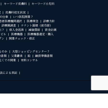
キーワード皮膚科
キーワード小児科
況
皮膚科収支状況
の仕事
いつ医院開業？
患者医療機関選択
医療理念
診療方針
診療圏調査
テナント面積（都市部）
出？
借入金返済
減価償却
資金計画
クビル
医療機器
医療機器選定・購入
プン
開業チェック・修正
るのか
大型ショッピングセンター？
険書類
父業継承
絵
融資準備書類
近くでの開業
有料コンサル
法による表記