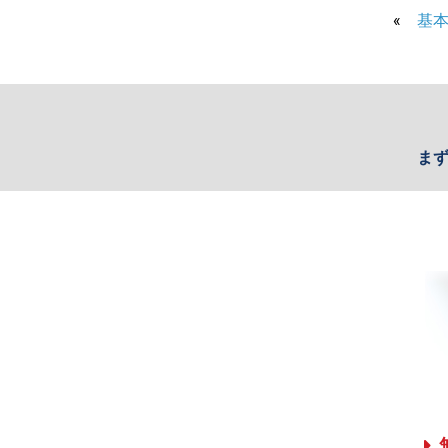
«
基
ま