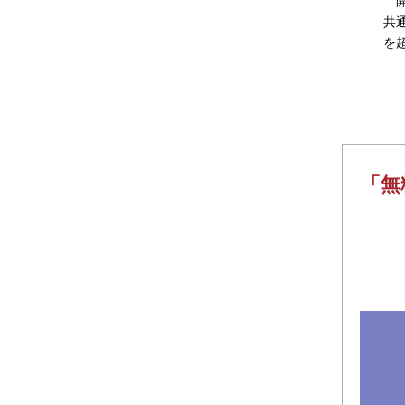
「
共
を
「無