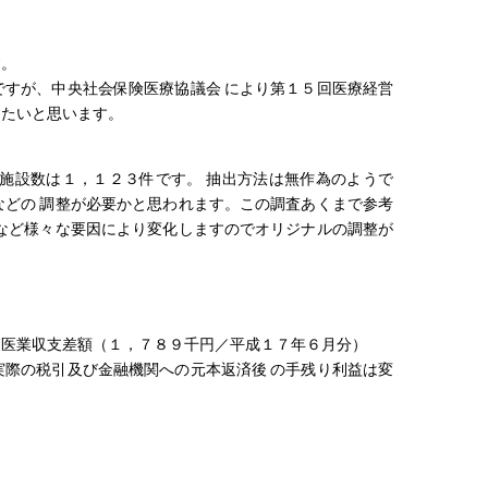
す。
すが、中央社会保険医療協議会 により第１５回医療経営
したいと思います。
。
施設数は１，１２３件です。 抽出方法は無作為のようで
どの 調整が必要かと思われます。この調査あくまで参考
など様々な要因により変化しますのでオリジナルの調整が
＝医業収支差額（１，７８９千円／平成１７年６月分）
際の税引及び金融機関への元本返済後 の手残り利益は変