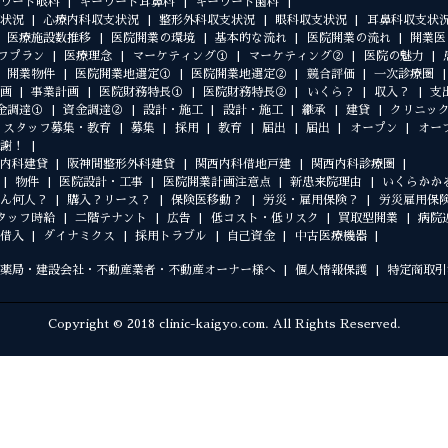
ワード眼科
キーワード耳鼻科
キーワード歯科
状況
心療内科収支状況
整形外科収支状況
眼科収支状況
耳鼻科収支状
医療施設数推移
医院開業の環境
基本的な流れ
医院開業の流れ
開業医
フプラン
医療理念
マーケティング①
マーケティング②
医院の魅力
開業物件
医院開業地選定①
医院開業地選定②
競合評価
一次診療圏
画
事業計画
医院財務特長①
医院財務特長②
いくら？
収入？
支
金調達①
資金調達②
設計・施工
設計・施工
継承
建貸
クリニッ
スタッフ募集・教育
募集
採用
教育
届出
届出
オープン
オー
謝！
内科建貸
阪神間整形外科建貸
関西内科借地戸建
関西内科診療圏
物件
医院設計・工事
医院開業計画注意点
新患来院理由
いくらかか
ん何人？
購入？リース？
保険医移動？
労災・雇用保険？
労災雇用保
タッフ時給
二階テナント
広告
低コスト・低リスク
買取型開業
病院
借入
ダイナミクス
採用トラブル
自己資金
中古医療機器
薬局・建設会社・不動産業者・不動産オーナー様へ
個人情報保護
特定商取引
Copyright © 2018 clinic-kaigyo.com. All Rights Reserved.