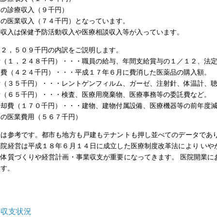
他の診療収入（９千円）
他の医業収入（７４千円）となっています。
の収入は保健予防活動収入や医療相談収入等が入っています。
用２，５０９千円の内訳をご説明します。
費（１，２４８千円）・・・職員の給与、年間支給賞与の１／１２、法
品費（４２４千円）・・・平成１７年６月に費消した医薬品の購入額。
費（３５千円）・・・レントゲンフィルム、ガーゼ、注射針、体温計、
費（６５千円）・・・検査、医療用廃棄物、医療事務等の委託費など。
償却費（１７０千円）・・・建物、建物付属設備、医療機器等の前年度
他の医業費用（５６７千円）
値は参考です。都市も地方も戸建もテナントも押し並べてのデータであり
医院経営は平成１８年６月１４日に成立した医療制度改革法により いや
る体質づくりや経営計画・事業収支が重要になってきます。 医院開業に
ます。
科収支状況