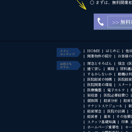
◯ まずは、無料開業
HOME
はじめに
他
開業物件の紹介
お客様の
理念とそろばん
信念（医
建て貸し
薬局
賃料適
するかしないか
動機は何
医院経営の特徴
医院経営
医院開業の環境
スタート
医療機器
電子カルテ
領収書
医院必要経費○
親族間
経営分析
経営
テナントスケジュール
新
経営理念
医院の計画
経営者
基本
その他要
スタッフ基礎知識
印象
ホームページ重要性
キー