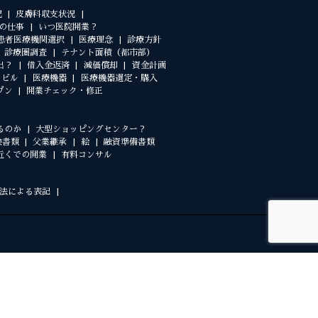
況
皮膚科収支状況
の仕事
いつ医院開業？
患者医療機関選択
医療理念
診療方針
診療圏調査
テナント面積（都市部）
出？
借入金返済
減価償却
資金計画
クビル
医療機器
医療機器選定・購入
プン
開業チェック・修正
るのか
大型ショッピングセンター？
険書類
父業継承
絵
融資準備書類
近くでの開業
有料コンサル
法による表記