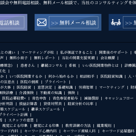
相談会や無料電話相談、無料メール相談で、当社のコンサルティングを
社との違い
マーケティングが柱
私が保証できること
開業後のサポート
声
無料小冊子
無料レポート
当社の開業支援実績
会社概要
療理念）
患者さん
継続コンサル
看板
いい医院開業物件とは
診療圏
正化
か
いつ医院開業するか
何から始めるか
相談相手
医院経営知識
人・
の注意点
医院の倒産
プライベート
が大事
医院経営
意思決定
基礎知識
労務管理
マーケティング
財
保険診療
介護保険
不動産の知識
保険
医院必要経費×
青色申告
青色専従者給与
減価償却
キャッシュフロー
分析用語
損益計算書
貸借対照表
経営分析の比率
築スケジュール
継承スケジュール
プライベート計画
因
スタッフの意思
視覚による印象
聴覚による印象
教育訓練の方法
就業規則
ワード内科
キーワード心療内科
キーワード産婦人科
キーワード泌尿器科