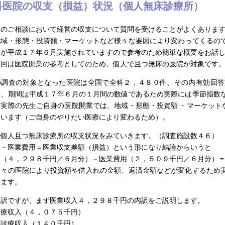
科医院の収支（損益）状況（個人無床診療所）
業のご相談において経営の収支について質問を受けることがよくありま
地域・形態・投資額・マーケットなど様々な要因により変わってくるので
査が平成１７年６月実施されていますので参考のため簡単な概要をお話
今回は医院開業の参考としてのため、個人で且つ無床の医院が対象です
の調査の対象となった医院は全国で全科２，４８０件、その内有効回答
た、期間は平成１７年６月の１月間の数値であるため実際には季節指数な
、実際の先生ご自身の医院開業では、地域・形態・投資額 ・マーケット
思います（ご自身のやりたい医療により変わるため）。
の個人且つ無床診療所の収支状況をみていきます。（調査施設数４６）
入－医業費用＝医業収支差額（損益）という形になり結論からいうと
入（４，２９８千円／６月分）－医業費用（２，５０９千円／６月分）
各々の医院により投資額や借入れの金額、返済金額などが変化するため実
きます。
内訳ですが、まず医業収入４，２９８千円の内訳をご説明します。
診療収入（４，０７５千円）
等診療収入（１４０千円）