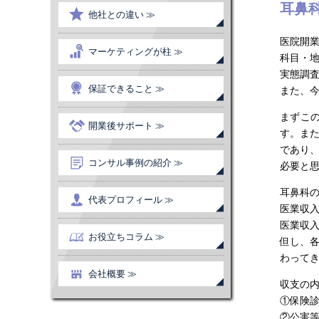
耳鼻
他社との違い ≫
医院開
マーケティングが柱 ≫
科目・
実態調
保証できること ≫
また、
まずこ
開業後サポート ≫
す。ま
であり
コンサル事例の紹介 ≫
必要と
耳鼻科
代表プロフィール ≫
医業収
医業収
お役立ちコラム ≫
但し、
わって
会社概要 ≫
収支の
①保険
②公害