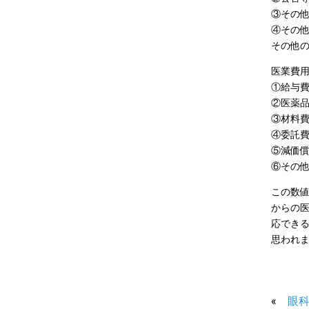
③その
④その
その他
医業費
①給与
②医薬
③材料
④委託
⑤減価
⑥その
この数
からの
応でき
思われ
«
眼