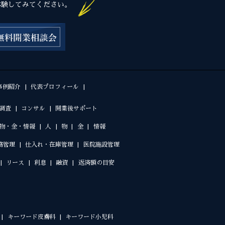
体験してみてください。
事例紹介
代表プロフィール
調査
コンサル
開業後サポート
物・金・情報
人
物
金
情報
務管理
仕入れ・在庫管理
医院施設管理
リース
利息
融資
返済額の目安
キーワード皮膚科
キーワード小児科