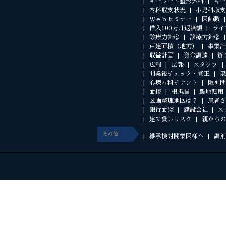
キーワード整形外科
キー
内科収支状況
小児科収支
Ｗｅｂセミナー
医師数
借入100万月返済額
ライ
診療方針①
診療方針②
戸建面積（地方）
事業計
収益計画
資金調達
資
広報
広報
スタッフ
開業後チェック・修正
感
心療内科テナント
阪神間
面接
根抵当
農地転用
区画整理地区は？
患者さ
銀行面談
建設会社
ス
建て貸しリスク
親からの
継承検討開業医様へ
調剤