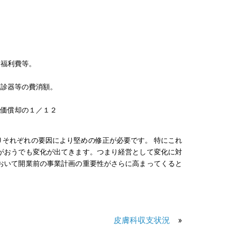
定福利費等。
聴診器等の費消額。
減価償却の１／１２
それぞれの要因により堅めの修正が必要です。 特にこれ
がおうでも変化が出てきます。つまり経営として変化に対
おいて開業前の事業計画の重要性がさらに高まってくると
皮膚科収支状況
»