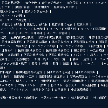
医院必要経費×
青色申告
青色専従者給与
減価償却
キャッシュフロー
分析用語
損益計算書
貸借対照表
経営分析の比率
築スケジュール
継承スケジュール
プライベート計画
因
スタッフの意思
視覚による印象
聴覚による印象
教育訓練の方法
就業規則
ワード内科
キーワード心療内科
キーワード産婦人科
キーワード泌尿器科
ワード眼科
キーワード耳鼻科
キーワード歯科
状況
心療内科収支状況
整形外科収支状況
眼科収支状況
耳鼻科収支状
医療施設数推移
医院開業の環境
基本的な流れ
医院開業の流れ
開業医
フプラン
医療理念
マーケティング①
マーケティング②
医院の魅力
開業物件
医院開業地選定①
医院開業地選定②
競合評価
一次診療圏
画
事業計画
医院財務特長①
医院財務特長②
いくら？
収入？
支
金調達①
資金調達②
設計・施工
設計・施工
継承
建貸
クリニッ
スタッフ募集・教育
募集
採用
教育
届出
届出
オープン
オー
謝！
内科建貸
阪神間整形外科建貸
関西内科借地戸建
関西内科診療圏
物件
医院設計・工事
医院開業計画注意点
新患来院理由
いくらかか
ん何人？
購入？リース？
保険医移動？
労災・雇用保険？
労災雇用保
タッフ時給
二階テナント
広告
低コスト・低リスク
買取型開業
病院
借入
ダイナミクス
採用トラブル
自己資金
中古医療機器
薬局・建設会社・不動産業者・不動産オーナー様へ
個人情報保護
特定商取引