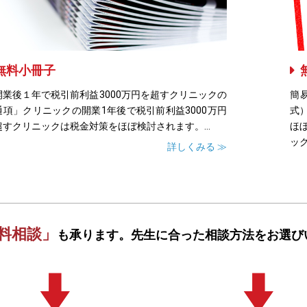
無料小冊子
開業後１年で税引前利益3000万円を超すクリニックの
簡
通項」クリニックの開業1年後で税引前利益3000万円
式
超すクリニックは税金対策をほぼ検討されます。...
ほ
ック
詳しくみる ≫
料相談」
も承ります。
先生に合った相談方法をお選び