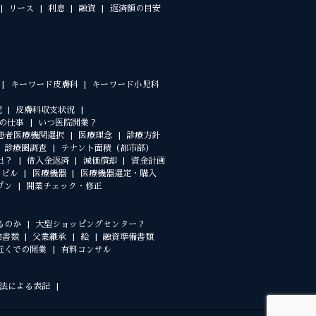
リース
利息
融資
返済額の目安
キーワード皮膚科
キーワード小児科
況
皮膚科収支状況
の仕事
いつ医院開業？
患者医療機関選択
医療理念
診療方針
診療圏調査
テナント面積（都市部）
出？
借入金返済
減価償却
資金計画
クビル
医療機器
医療機器選定・購入
プン
開業チェック・修正
るのか
大型ショッピングセンター？
険書類
父業継承
絵
融資準備書類
近くでの開業
有料コンサル
法による表記