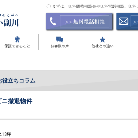
お役立ちコラム
ビニ撤退物件
.13坪