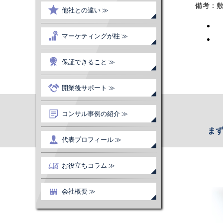
備考：敷
他社との違い ≫
マーケティングが柱 ≫
保証できること ≫
開業後サポート ≫
コンサル事例の紹介 ≫
ま
代表プロフィール ≫
お役立ちコラム ≫
会社概要 ≫