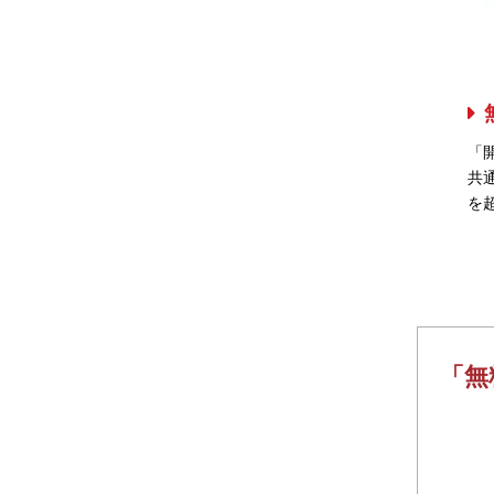
「
共
を
「無