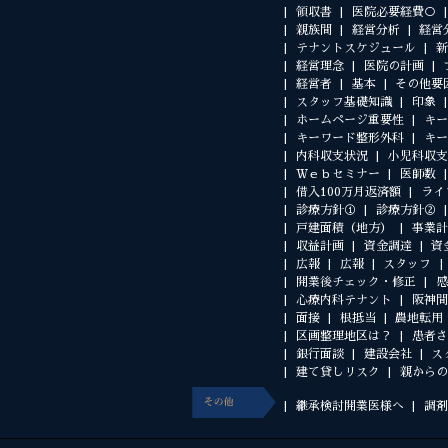
領収書
医院必要経費○
親族間
経営分析
経営
テナントスケジュール
新
経営理念
医院の計画
経営者
基本
その他要
スタッフ基礎知識
印象
ホームページ重要性
キー
キーワード整形外科
キー
内科収支状況
小児科収支
Ｗｅｂセミナー
医師数
借入100万月返済額
ライ
診療方針①
診療方針②
戸建面積（地方）
事業計
収益計画
資金調達
資
広報
広報
スタッフ
開業後チェック・修正
感
心療内科テナント
阪神間
面接
根抵当
農地転用
区画整理地区は？
患者さ
銀行面談
建設会社
ス
建て貸しリスク
親からの
継承検討開業医様へ
調剤