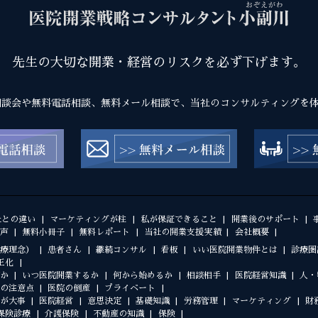
先生の大切な開業・経営のリスクを必ず下げます。
相談会や無料電話相談、無料メール相談で、当社のコンサルティングを
社との違い
マーケティングが柱
私が保証できること
開業後のサポート
声
無料小冊子
無料レポート
当社の開業支援実績
会社概要
療理念）
患者さん
継続コンサル
看板
いい医院開業物件とは
診療圏
正化
か
いつ医院開業するか
何から始めるか
相談相手
医院経営知識
人・
の注意点
医院の倒産
プライベート
が大事
医院経営
意思決定
基礎知識
労務管理
マーケティング
財
保険診療
介護保険
不動産の知識
保険