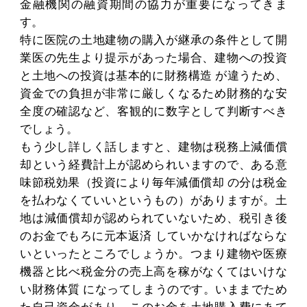
金融機関の融資期間の協力が重要になってきま
す。
特に医院の土地建物の購入が継承の条件として開
業医の先生より提示があった場合、建物への投資
と土地への投資は基本的に財務構造 が違うため、
資金での負担が非常に厳しくなるため財務的な安
全度の確認など、客観的に数字として判断すべき
でしょう。
もう少し詳しく話しますと、建物は税務上減価償
却という経費計上が認められいますので、ある意
味節税効果（投資により毎年減価償却 の分は税金
を払わなくていいというもの）がありますが。土
地は減価償却が認められていないため、税引き後
のお金でもろに元本返済 していかなければならな
いといったところでしょうか。つまり建物や医療
機器と比べ税金分の売上高を稼がなくてはいけな
い財務体質 になってしまうのです。いままでため